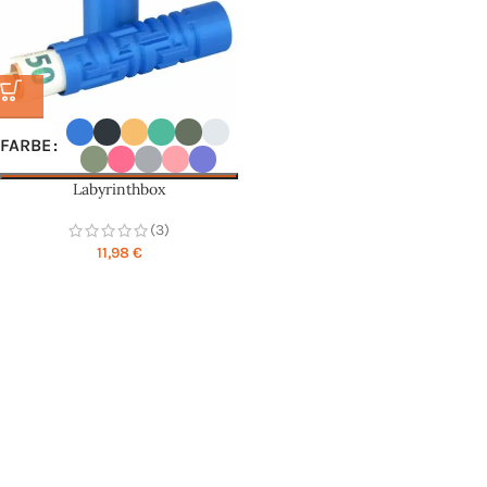
FARBE
Labyrinthbox
(3)
11,98
€