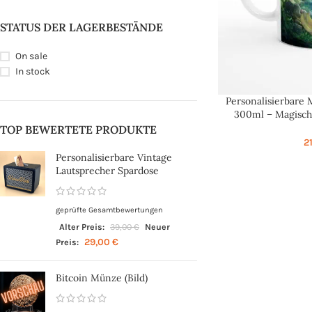
STATUS DER LAGERBESTÄNDE
On sale
In stock
Personalisierbare
SELECT OPTIONS
300ml – Magisch
Namen –
TOP BEWERTETE PRODUKTE
2
Personalisierbare Vintage
Lautsprecher Spardose
geprüfte Gesamtbewertungen
Alter Preis:
39,00
€
Neuer
29,00
€
Preis:
Bitcoin Münze (Bild)