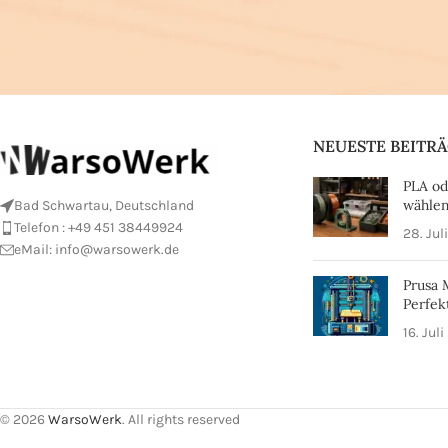
NEUESTE BEITR
PLA od
wählen
Bad Schwartau, Deutschland
Telefon : +49 451 38449924
28. Jul
eMail:
info@warsowerk.de
Prusa 
Perfek
16. Jul
© 2026
WarsoWerk
. All rights reserved