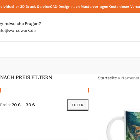
ndividueller 3D Druck Service
CAD-Design nach Mustervorlagen
Kostenloser Vers
rgendwelche Fragen?
nfo@warsowerk.de
NACH PREIS FILTERN
Startseite
»
Namenst
Preis:
20 €
—
30 €
FILTER