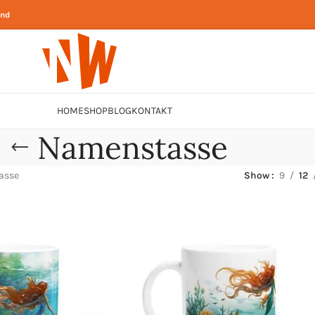
and
HOME
SHOP
BLOG
KONTAKT
Namenstasse
asse
Show
9
12