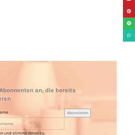
Pinter
Spotif
What
Abonnenten an, die bereits
eren
name
en und stimme ihnen zu.