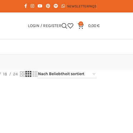
NEWSLETTER
FAQS
0
LOGIN / REGISTER
0,00
€
18
24