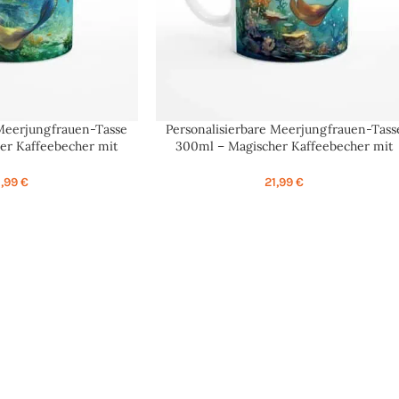
 Meerjungfrauen-Tasse
Personalisierbare Meerjungfrauen-Tass
SELECT OPTIONS
er Kaffeebecher mit
300ml – Magischer Kaffeebecher mit
 Blau Gold
Namen – Kupfer Grün
1,99
€
21,99
€