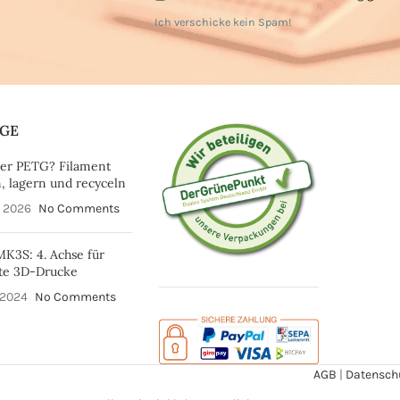
Ich verschicke kein Spam!
ÄGE
er PETG? Filament
, lagern und recyceln
i 2026
No Comments
MK3S: 4. Achse für
te 3D-Drucke
i 2024
No Comments
AGB
|
Datensch