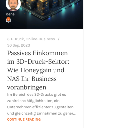
René
0
3D-Druck
,
Online-Business
30 Sep. 2023
Passives Einkommen
im 3D-Druck-Sektor:
Wie Honeygain und
NAS Ihr Business
voranbringen
Im Bereich des 3D-Drucks gibt es
zahlreiche Möglichkeiten, ein
Unternehmen effizienter zu gestalten
und gleichzeitig Einnahmen zu gener...
CONTINUE READING