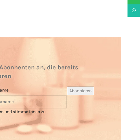
What
Abonnenten an, die bereits
eren
name
en und stimme ihnen zu.