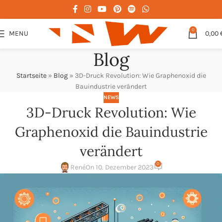
0
MENU
0,00
Blog
Startseite
»
Blog
»
3D-Druck Revolution: Wie Graphenoxid die
Bauindustrie verändert
NEWS
3D-Druck Revolution: Wie
Graphenoxid die Bauindustrie
verändert
0
René
On 10. Dezember 2023